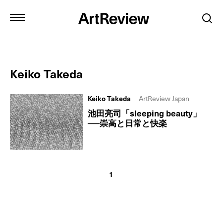
Keiko Takeda
Keiko Takeda
ArtReview Japan
池田亮司「sleeping beauty」
──崇高と日常と快楽
1