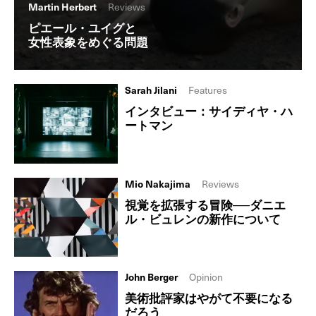
Martin Herbert
Reviews
ピエール・ユイグと
女性表象をめぐる問題
Sarah Jilani
Features
インタビュー：サイディヤ・ハ
ートマン
Mio Nakajima
Reviews
視覚を拡張する冒険──ダニエ
ル・ビュレンの新作について
John Berger
Opinion
美術批評家はやがて不要になる
だろう