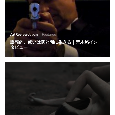
ArtReview Japan
Features
諜報的、或いは閾と間に生きる｜荒木悠イン
タビュー