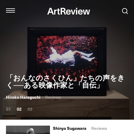
「おんなのさくひん」たちの声をき
く──ある映像作家と「自伝」
Hiroko Haraguchi
Reviews
01
02
03
Shinya Sugawara
Reviews