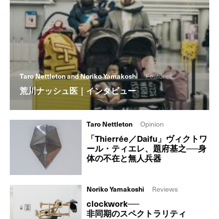
Taro Nettleton and Noriko Yamakoshi
Features
荒川ナッシュ医｜インタビュー
Taro Nettleton
Opinion
「Thierrée／Daifu」ヴィクトワ
ール・ティエレ、題府基之──身
体の不在と無人兵器
Noriko Yamakoshi
Reviews
clockwork──
非同期のスペクトラリティ