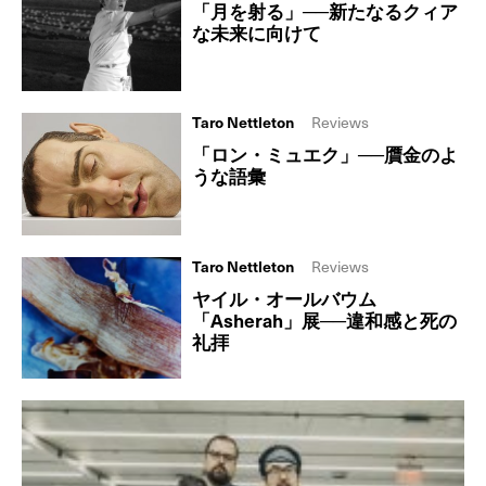
「月を射る」──新たなるクィア
な未来に向けて
Taro Nettleton
Reviews
「ロン・ミュエク」──贋金のよ
うな語彙
Taro Nettleton
Reviews
ヤイル・オールバウム
「Asherah」展──違和感と死の
礼拝