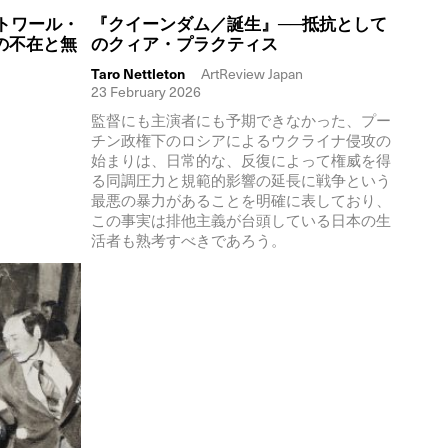
ィクトワール・
『クイーンダム／誕生』──抵抗として
の不在と無
のクィア・プラクティス
Taro Nettleton
ArtReview Japan
23 February 2026
監督にも主演者にも予期できなかった、プー
チン政権下のロシアによるウクライナ侵攻の
始まりは、日常的な、反復によって権威を得
る同調圧力と規範的影響の延長に戦争という
最悪の暴力があることを明確に表しており、
この事実は排他主義が台頭している日本の生
活者も熟考すべきであろう。