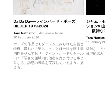
Da Da Da──ラインハード・ポーズ
ジャム・
BILDER 1979-2024
ション× 
──複雑
Taro Nettleton
ArtReview Japan
20 February 2026
Taro Nettlet
11 January 2
ポーズの作品はモダニズムにみられた自信と
特権に満ちた「男らしさ」とは一線を画す脆
複雑なこと
弱性を孕んでおり、ジャン・ボードリヤール
倫理的試み
曰く「弱さの領域内に他者を曳き付ける事よ
りなる」誘惑の戦略を実践しているように見
える。