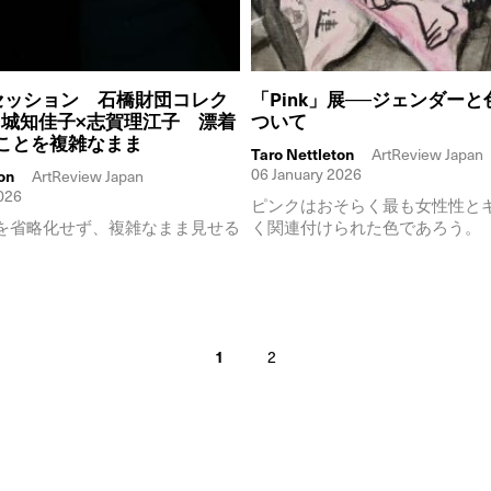
セッション 石橋財団コレク
「Pink」展──ジェンダー
山城知佳子×志賀理江子 漂着
ついて
なことを複雑なまま
Taro Nettleton
ArtReview Japan
06 January 2026
on
ArtReview Japan
026
ピンクはおそらく最も女性性と
を省略化せず、複雑なまま見せる
く関連付けられた色であろう。
1
2