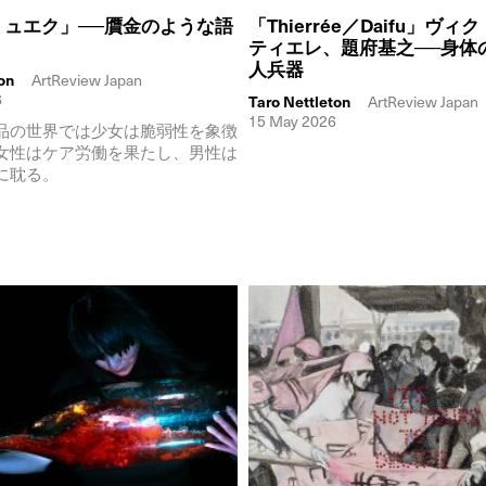
ミュエク」──贋金のような語
「Thierrée／Daifu」ヴ
ティエレ、題府基之──身体
人兵器
on
ArtReview Japan
6
Taro Nettleton
ArtReview Japan
15 May 2026
品の世界では少女は脆弱性を象徴
女性はケア労働を果たし、男性は
に耽る。