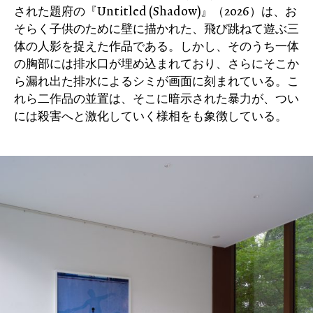
された題府の『Untitled (Shadow)』（2026）は、お
そらく子供のために壁に描かれた、飛び跳ねて遊ぶ三
体の人影を捉えた作品である。しかし、そのうち一体
の胸部には排水口が埋め込まれており、さらにそこか
ら漏れ出た排水によるシミが画面に刻まれている。こ
れら二作品の並置は、そこに暗示された暴力が、つい
には殺害へと激化していく様相をも象徴している。