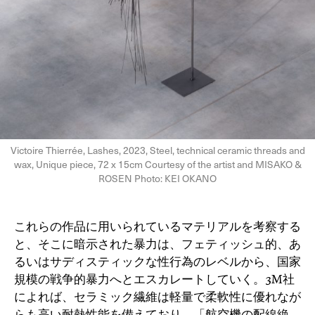
Victoire Thierrée, Lashes, 2023, Steel, technical ceramic threads and
wax, Unique piece, 72 x 15cm Courtesy of the artist and MISAKO &
ROSEN Photo: KEI OKANO
これらの作品に用いられているマテリアルを考察する
と、そこに暗示された暴力は、フェティッシュ的、あ
るいはサディスティックな性行為のレベルから、国家
規模の戦争的暴力へとエスカレートしていく。3M社
によれば、セラミック繊維は軽量で柔軟性に優れなが
らも高い耐熱性能を備えており、「航空機の配線絶