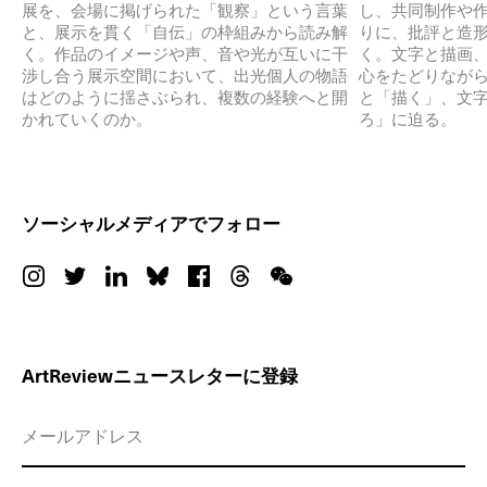
展を、会場に掲げられた「観察」という言葉
し、共同制作や
と、展示を貫く「自伝」の枠組みから読み解
りに、批評と造
く。作品のイメージや声、音や光が互いに干
く。文字と描画
渉し合う展示空間において、出光個人の物語
心をたどりなが
はどのように揺さぶられ、複数の経験へと開
と「描く」、文
かれていくのか。
ろ」に迫る。
ソーシャルメディアでフォロー
ArtReviewニュースレターに登録