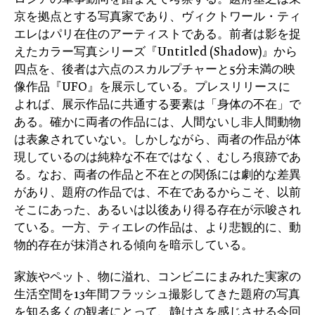
京を拠点とする写真家であり、ヴィクトワール・ティ
エレはパリ在住のアーティストである。前者は影を捉
えたカラー写真シリーズ『Untitled (Shadow)』から
四点を、後者は六点のスカルプチャーと5分未満の映
像作品『UFO』を展示している。プレスリリースに
よれば、展示作品に共通する要素は「身体の不在」で
ある。確かに両者の作品には、人間ないし非人間動物
は表象されていない。しかしながら、両者の作品が体
現しているのは純粋な不在ではなく、むしろ痕跡であ
る。なお、両者の作品と不在との関係には劇的な差異
があり、題府の作品では、不在であるからこそ、以前
そこにあった、あるいは以後あり得る存在が示唆され
ている。一方、ティエレの作品は、より悲観的に、動
物的存在が抹消される傾向を暗示している。
家族やペット、物に溢れ、コンビニにまみれた実家の
生活空間を13年間フラッシュ撮影してきた題府の写真
を知る多くの観者にとって、静けさを感じさせる今回