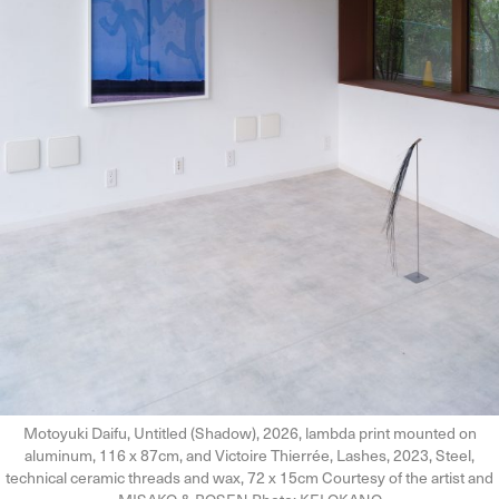
Motoyuki Daifu, Untitled (Shadow), 2026, lambda print mounted on
aluminum, 116 x 87cm, and Victoire Thierrée, Lashes, 2023, Steel,
technical ceramic threads and wax, 72 x 15cm Courtesy of the artist and