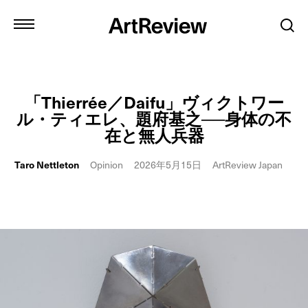
「Thierrée／Daifu」ヴィクトワー
ル・ティエレ、題府基之──身体の不
在と無人兵器
Taro Nettleton
Opinion
2026年5月15日
ArtReview Japan