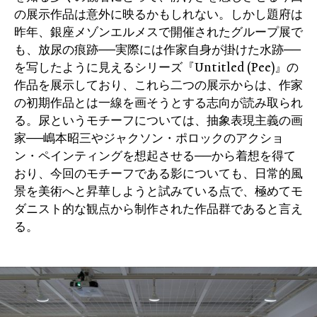
の展示作品は意外に映るかもしれない。しかし題府は
昨年、銀座メゾンエルメスで開催されたグループ展で
も、放尿の痕跡──実際には作家自身が掛けた水跡──
を写したように見えるシリーズ『Untitled (Pee)』の
作品を展示しており、これら二つの展示からは、作家
の初期作品とは一線を画そうとする志向が読み取られ
る。尿というモチーフについては、抽象表現主義の画
家──嶋本昭三やジャクソン・ポロックのアクショ
ン・ペインティングを想起させる──から着想を得て
おり、今回のモチーフである影についても、日常的風
景を美術へと昇華しようと試みている点で、極めてモ
ダニスト的な観点から制作された作品群であると言え
る。