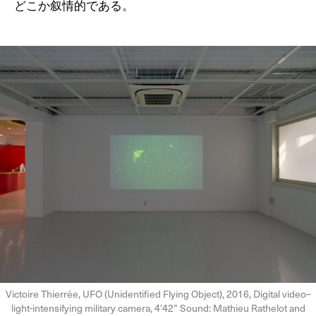
どこか叙情的である。
Victoire Thierrée, UFO (Unidentified Flying Object), 2016, Digital video–
light-intensifying military camera, 4’42” Sound: Mathieu Rathelot and