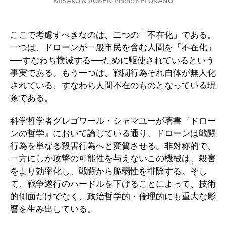
MISAKO & ROSEN Photo: KEI OKANO
ここで考慮すべきなのは、二つの「不在化」である。
一つは、ドローンが一般市民を含む人間を「不在化」
──すなわち撲滅する──ために駆使されているという
事実である。もう一つは、戦闘行為それ自体が無人化
されている、すなわち人間不在のものとなっている現
象である。
科学哲学者グレゴワール・シャマユーが著書『ドロー
ンの哲学』において論じている通り、ドローンは戦闘
行為を単なる殺害行為へと変質させる。非対称的で、
一方にしか攻撃の可能性を与えないこの機械は、殺害
をより効率化し、戦闘から脆弱性を排除する。そし
て、戦争遂行のハードルを下げることによって、技術
的側面だけでなく、政治哲学的・倫理的にも重大な影
響を生み出している。