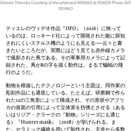
Victoire Thierrée Courtesy of the artist and MISAKO & ROSEN Photo: KEI
OKANO
ティエレのヴィデオ作品『UFO』（2016）に映って
いるのは、ロッキード社によって開発された敵に探知
されにくいステルス機のようにも見える──云々と書
きたいところだが、実際にはどう見ても赤外線カメラ
で撮影された凧である。その軍事用カメラによって記
録された、凧が8の字を描く動作は、まるで蝙蝠の飛
行のようだ。
動物を模倣したテクノロジーという主題は、同作家の
彫刻作品にも通底している。たとえば、研磨鋼で作ら
れた12の三角形によって構成され、その形状やアフリ
カの仮面の引用によって立体派を彷彿とさせる（ある
いはリジア・クラークの『動物』シリーズにも通じ
る）『Hunter mask』（2018）が挙げられる。ま
た、セラミック繊維を用いて制作され、天井から多数