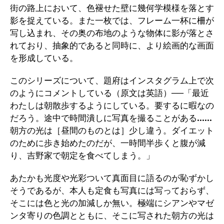
街の路上において、色褪せた壁に幾何学模様を落とす
影を捉えている。また一枚では、フレーム一杯に柵が
写し込まれ、その奥の布地のような物体に影が落とさ
れており、抽象的であると同時に、より絵画的な画面
を形成している。
このシリーズについて、題府はインスタグラム上で次
のようにコメントしている（原文は英語）──「最近
わたしは朝散歩するようにしている。要するに暇なの
だろう。途中で時間潰しに写真を撮ることがある……
朝方の光は［昼間のものとは］少し違う。ダイエット
のために歩き始めたのだが、一時間半歩くと腹が減
り、吉野家で朝定を食べてしまう。」
あたかも光度や光彩ついて真面目に語るのが恥ずかし
そうであるが、本人も定食も写真には写っておらず、
そこには色と光の加減しか無い。極端にシアンやマゼ
ンタ寄りの色調とともに、そこに写された朝方の光は