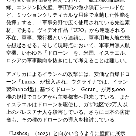
縁、エンジン防火壁、宇宙船の微小隕石シールドな
ど、ミッションクリティカルな用途で卓越した性能を
発揮」する、「軍事分野で広く使用されている先進素
材」である。ヴィデオ作品『UFO』から連想される
不在、軍事、飛行機という連鎖は、軍事用無人航空機
を想起させる。そして現時点において、軍事用無人航
空機、いわゆる「ドローン」を、米国、イスラエル、
ロシアの軍事動向を抜きにして考えることは難しい。
アメリカによるイランへの攻撃には、安価な自爆ドロ
ーン「Lucas」が投入され、ウクライナでは、イラン
製Shahed型に基づくドローン「Geran」が月5,000
機の規模でロシアから主要都市へ飛来している。また
イスラエルはドローンを駆使し、ガザ地区で7万人以
上のパレスチナ人を殺害している。さらに日本の防衛
省も、その種のドローンの導入を検討している。
『Lashes』（2023）と向かい合うように壁面に展示