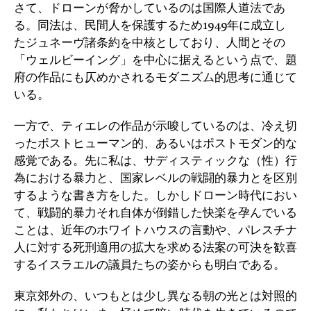
さて、ドローンが脅かしているのは国際人道法であ
る。同法は、民間人を保護するため1949年に成立し
たジュネーヴ諸条約を中核としており、人間とその
「ウェルビーイング」を中心に据えるという点で、題
府の作品にも仄めかされるモダニズム的思考に通じて
いる。
一方で、ティエレの作品が示唆しているのは、冷え切
ったポストヒューマン的、あるいはポストモダン的な
感覚である。先に私は、サディスティックな（性）行
為における暴力と、国家レベルの戦闘的暴力とを区別
するような書き方をした。しかしドローン時代におい
て、戦闘的暴力それ自体が倒錯した快楽を孕んでいる
ことは、近年のホワイトハウスの言動や、パレスチナ
人に対する死刑適用の拡大を求める法案の可決を歓喜
するイスラエルの議員たちの姿からも明白である。
東京郊外の、いつもとは少し異なる朝の光とは対照的