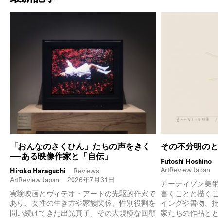
「おんなのさくひん」たちの声をきく
その不分明の
──ある映像作家と「自伝」
Futoshi Hoshino
ArtReview Japan
Hiroko Haraguchi
Reviews
ArtReview Japan
2026年7月31日
アーティゾン美
実験映画とヴィデオ・アートの先駆的作家で
書くことと描く
あり、女性の生き方や家族関係、性別役割を
イングや書物、
問い続けてきた出光真子。その大規模な回顧
家たちの作品と