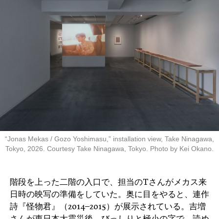
“Jonas Mekas / Gozo Yoshimasu,” installation view, Take Ninagawa,
Tokyo, 2026. Courtesy Take Ninagawa, Tokyo. Photo by Kei Okano.
階段を上った二階の入口で、担当のTさんがメカス来
日時の映写の準備をしていた。奥に目をやると、連作
詩『怪物君』（2014–2015）が展示されている。吉増
さんが東日本大震災後、びっしりと極小の字で、読め