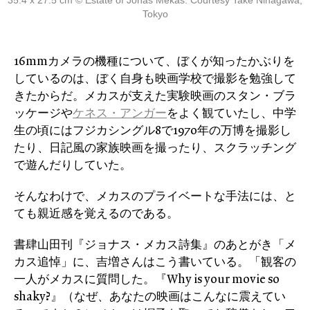
Tokyo
16mmカメラの機種について、ぼくが知ったかぶりを
しているのは、ぼく自身も映画学校で撮影を勉強して
きたからだ。メカスが支えた実験映画のスタン・ブラ
ッケージや
ケネス・アンガー
をよく観ていたし、中学
生の頃にはフジカシングル8で1970年の万博を撮影し
たり、日記風の家族映画を撮ったり、スクラッチング
で遊んだりしていた。
そんなわけで、メカスのプライベートな手法には、と
ても親近感を覚えるのである。
書肆山田刊『ジョナス・メカス詩集』のあとがき「メ
カス追悼」に、吉増さんはこう書いている。「観客の
一人がメカスに質問した。『Why is your movie so
shaky?』（なぜ、あなたの映画はこんなに震えてい