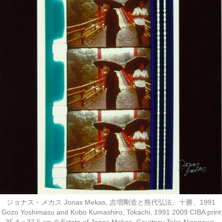
ジョナス・メカス Jonas Mekas, 吉増剛造と熊代弘法、十勝、1991
Gozo Yoshimasu and Kobo Kumashiro, Tokachi, 1991 2009 CIBA print
35.4 x 27.5 cm ©︎ Estate of Jonas Mekas. Courtesy Take Ninagawa,