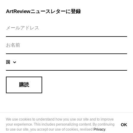
ArtReviewニュースレターに登録
国
購読
「ArtReview」について
We use cookies to understand how you use our site and to improve
OK
your experience. This includes personalizing content. By continuing
to use our site, you accept our use of cookies, reviised
Privacy
.