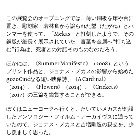
この展覧会のオープニングでは、薄い銅板を床や台に
置き、彫刻家・若林奮から譲られた鏨（たがね）とハ
ンマーを使って、「Mekas」と打刻したようで、その
銅版が細長く展示されていた。言葉を金属へ“打ち込
む”行為は、死者との対話そのものなのだろう。
ほかには、《Summer Manifesto》（2008）という
プリント作品と、ジョナス・メカスの影響から始めた
gozoCinéなる短い映像詩、《A Cardinal》
（2014）、《Flowers》（2014）、《Crickets》
（2017）の三篇を鑑賞することができる。
ぼくはニューヨークへ行くと、たいていメカスが創設
したアンソロジー・フィルム・アーカイヴスに通って
いたので、ジョナス・メカスと吉増剛造の親交を、少
し羨ましく思った。