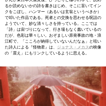
るか読めないかの詩を書きはじめ、そこに盲いてイン
クをこぼし、ハンマー（あるいは玄翁というべきか）
で叩いた作品である。死者との交換を思わせる呪詛の
ようでいて、妙な清々しさを持っている。ここでは
「詩」は宙づりになって、行き場もなく蠢いているの
だが、色彩は華々しい。おぞましい原発事故の地・浪
江町で、「こころが納得していないんだなぁ」と呟い
た詩人による『怪物君』は、
ジョナス・メカス
の映像
の「震え」にもリンクしているように思える。