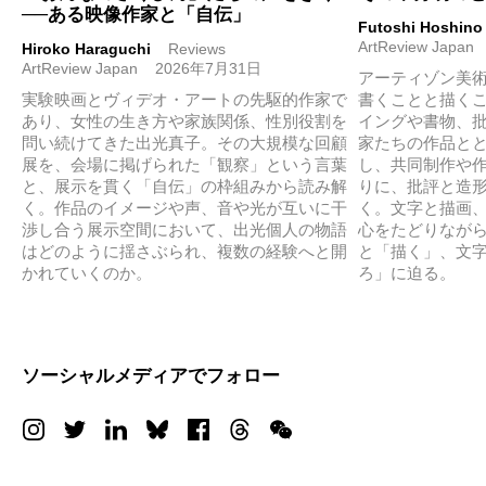
──ある映像作家と「自伝」
Futoshi Hoshino
ArtReview Japan
Hiroko Haraguchi
Reviews
ArtReview Japan
2026年7月31日
アーティゾン美
実験映画とヴィデオ・アートの先駆的作家で
書くことと描く
あり、女性の生き方や家族関係、性別役割を
イングや書物、
問い続けてきた出光真子。その大規模な回顧
家たちの作品と
展を、会場に掲げられた「観察」という言葉
し、共同制作や
と、展示を貫く「自伝」の枠組みから読み解
りに、批評と造
く。作品のイメージや声、音や光が互いに干
く。文字と描画
渉し合う展示空間において、出光個人の物語
心をたどりなが
はどのように揺さぶられ、複数の経験へと開
と「描く」、文
かれていくのか。
ろ」に迫る。
ソーシャルメディアでフォロー